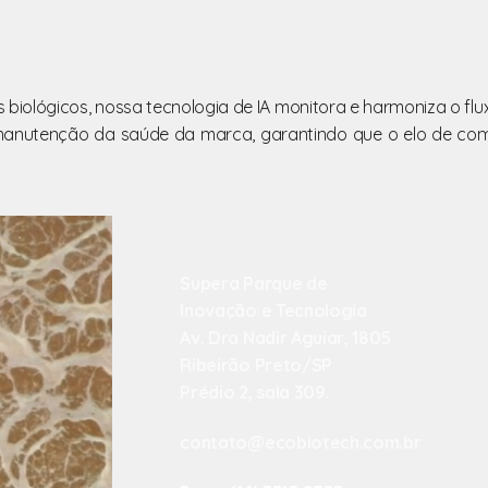
s biológicos, nossa tecnologia de IA monitora e harmoniza o fl
anutenção da saúde da marca, garantindo que o elo de comun
​Supera Parque de
Inovação e Tecnologia
Av. Dra Nadir Aguiar, 1805
Ribeirão Preto/SP
Prédio 2, sala 309.
contato@ecobiotech.com.br