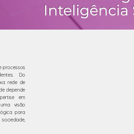
Inteligência 
 processos
dentes. Do
exa rede de
ade depende
ertise em
 uma visão
ológica para
 sociedade,