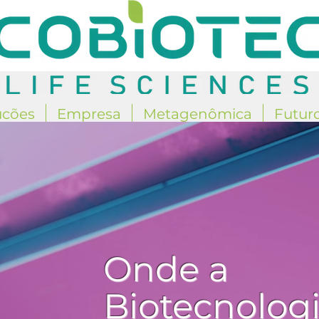
ucões
Empresa
Metagenômica
Futur
Onde a
Biotecnologi