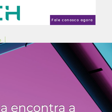
Fale conosco agora
o
I.A.
a encontra a